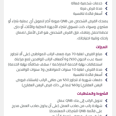
خدمات شخصية فعالة
مدة قرض مرنة
أسعار فائدة تنافسية
يمنحك القرض الشخصي من
QNB
مرونة أكبر لتمويل أي عملية شراء أو
مشروع. وسواء كنت تتسوق لشراء الأجهزة المنزلية والأثاث، أو حتى
تخطط لحفل زفافك، فإن القرض الشخصي هو الحل الأمثل لضمان
راحتك وتلبية احتياجاتك.
الميزات
مبلغ القرض: لغاية 70 مرة ضعف الراتب للمواطنين (على ألا تتجاوز
نسبة عبء الديون 50%) و6 أضعاف الراتب للوافدين (مع مراعاة
استحقاقات نهاية الخدمة المتراكمة / سقف مكافأة نهاية الخدمة)
مدة القرض: لغاية 10 سنوات للمواطنين و3 سنوات للوافدين
أسعار فائدة تنافسية
دفعات شهرية لا تتجاوز 50
%
من صافي الراتب (باستثناء قروض
الرهن العقاري) و60
%
(بما في ذلك قرض الرهن العقاري)
الشروط والمتطلبات
تحويل الراتب إلى بنك
QNB
عمان
شهادة راتب من صاحب العمل (على أن يكون صاحب العمل مدرج
على قائمة
QNB
للشركات المعتمدة)
كشف حساب مصرفي لمدة 6 أشهر