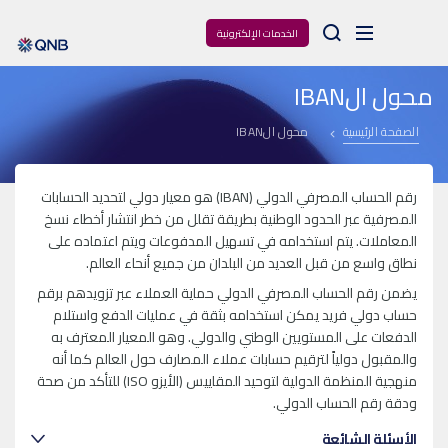
Arama
الخدمات الإلكترونية
محول الIBAN
الصفحة الرئيسية
محول الIBAN
رقم الحساب المصرفي الدولي (IBAN) هو معيار دولي لتحديد الحسابات
المصرفية عبر الحدود الوطنية بطريقة تقلل من خطر انتشار أخطاء نسخ
المعاملات. يتم استخدامه في تسهيل المدفوعات ويتم اعتماده على
نطاق واسع من قبل العديد من البلدان من جميع أنحاء العالم.
يضمن رقم الحساب المصرفي الدولي حماية العملاء عبر تزويدهم برقم
حساب دولي فريد يمكن استخدامه بثقة في عمليات الدفع واستلام
الدفعات على المستويين الوطني والدولي. وهو المعيار المعترف به
والمقبول دولياً لترقيم حسابات عملاء المصارف حول العالم كما أنه
منهجية المنظمة الدولية لتوحيد المقاييس (الأيزو ISO) للتأكد من صحة
ودقة رقم الحساب الدولي.
الأسئلة الشائعة