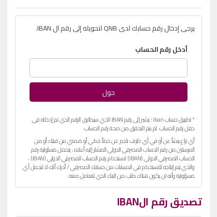
يرجى إدخال رقم حسابك لدى QNB لتحويله إلى رقم ال IBAN.
أدخل رقم الحساب
حول
* تطبيق حساب Iban ؛ يشير إلى رقم IBAN الذي سيطابق الرقم الذي تم إدخاله في
حقل رقم الحساب. لم يتم التحقق من صحة رقم الحساب.
أي نزاع ينشأ عن أو في أي ظرف ناجم عن خطأ خطي أو ضمني من قبلك أو من
المرسلين من رقم الحساب المصرفي الدولي المشار إليه أعلاه ، يتحمل مسئولية رقم
الحساب المصرفي الدولي (IBAN) لاستخدام رقم الحساب المصرفي الدولي (IBAN) ،
والذي يتم إنتاجه للاستخدام في الحسابات من حسابك المصرفي / أدرك أنك لا تتحمل أي
مسؤولية وأنه لن يكون هناك طلب من البنك الذي تتعامل معه.
تصديق رقم الIBAN