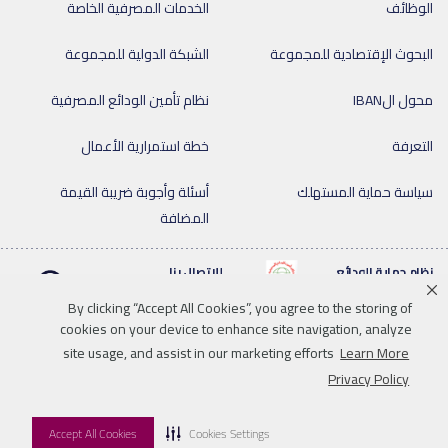
الوظائف
الخدمات المصرفية الخاصة
البحوث الإقتصادية للمجموعة
الشبكة الدولية للمجموعة
محول الIBAN
نظام تأمين الودائع المصرفية
التعرفة
خطة استمرارية الأعمال
سياسة حماية المستهلك
أسئلة وأجوبة ضريبة القيمة
المضافة
نظام حماية الودائع
للإتصال بنا
By clicking “Accept All Cookies”, you agree to the storing of
cookies on your device to enhance site navigation, analyze
site usage, and assist in our marketing efforts
Learn More
Linkedin
Instagram
facebook
twitter
youtube
Privacy Policy
اخلاء المسؤولية
سياسة الخصوصية
خريطة الموقع
للإتصال بنا
Accept All Cookies
Cookies Settings
© 2026 QNB