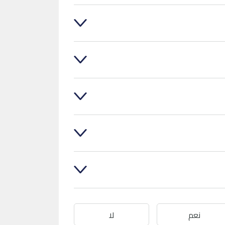
نعم
لا