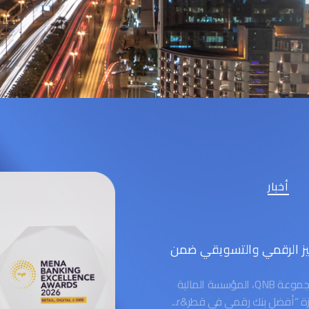
أخبار
ن للتميز الرقمي والتسويقي ضمن
الدوحة، قطر – 29 يوليو 2026 – نالت مجموعة QNB، المؤسسة المالية
زة “أفضل بنك رقمي في قطر&r...