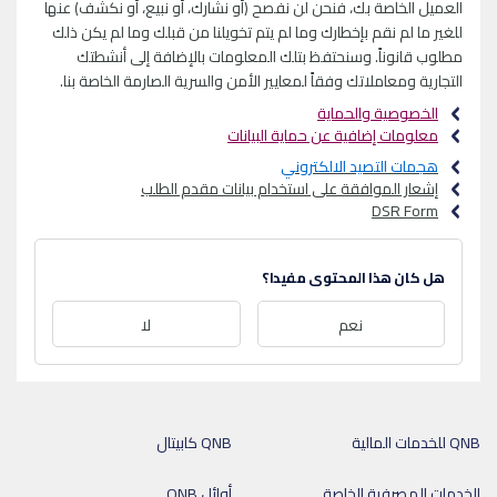
العميل الخاصة بك، فنحن لن نفصح (أو نشارك، أو نبيع، أو نكشف) عنها
للغير ما لم نقم بإخطارك وما لم يتم تخويلنا من قبلك وما لم يكن ذلك
مطلوب قانوناً. وسنحتفظ بتلك المعلومات بالإضافة إلى أنشطتك
التجارية ومعاملاتك وفقاً لمعايير الأمن والسرية الصارمة الخاصة بنا.
الخصوصية والحماية
معلومات إضافية عن حماية البيانات
هجمات التصيد الالكتروني
إشعار الموافقة على استخدام بيانات مقدم الطلب
DSR Form
هل كان هذا المحتوى مفيدا؟
نعم
لا
QNB للخدمات المالية
QNB كابيتال
الخدمات المصرفية الخاصة
أوائل QNB