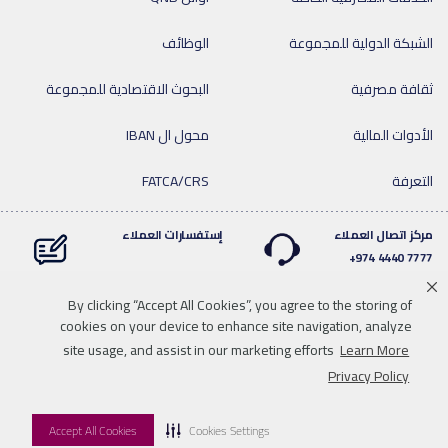
الشبكة الدولية للمجموعة
الوظائف
ثقافة مصرفية
البحوث الاقتصادية للمجموعة
الأدوات المالية
محول ال IBAN
التعرفة
FATCA/CRS
مركز اتصال العملاء
إستفسارات العملاء
7777 4440 974+
By clicking “Accept All Cookies”, you agree to the storing of
cookies on your device to enhance site navigation, analyze
Linkedin
Instagram
facebook
Whatsapp
twitter
youtube
site usage, and assist in our marketing efforts
Learn More
سياسة الخصوصية
خريطة الموقع
تحميل الوسائط
للاتصال بنا
Privacy Policy
إخلاء المسؤولية
Accept All Cookies
Cookies Settings
© 2026 QNB