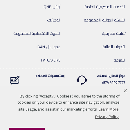
الخدمات المصرفية الخاصة
أوائل QNB
الشبكة الدولية للمجموعة
الوظائف
ثقافة مصرفية
البحوث الاقتصادية للمجموعة
الأدوات المالية
محول ال IBAN
التعرفة
FATCA/CRS
مركز اتصال العملاء
إستفسارات العملاء
7777 4440 974+
By clicking “Accept All Cookies”, you agree to the storing of
cookies on your device to enhance site navigation, analyze
Linkedin
Instagram
facebook
Whatsapp
twitter
youtube
site usage, and assist in our marketing efforts
Learn More
سياسة الخصوصية
خريطة الموقع
تحميل الوسائط
للاتصال بنا
Privacy Policy
إخلاء المسؤولية