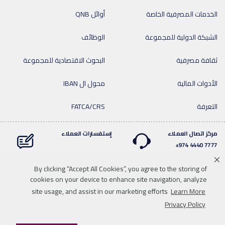
الخدمات المصرفية الخاصة
أوائل QNB
الشبكة الدولية للمجموعة
الوظائف
ثقافة مصرفية
البحوث الاقتصادية للمجموعة
الأدوات المالية
محول ال IBAN
التعرفة
FATCA/CRS
مركز اتصال العملاء
إستفسارات العملاء
7777 4440 974+
By clicking “Accept All Cookies”, you agree to the storing of
cookies on your device to enhance site navigation, analyze
Linkedin
Instagram
facebook
Whatsapp
twitter
youtube
site usage, and assist in our marketing efforts
Learn More
سياسة الخصوصية
خريطة الموقع
تحميل الوسائط
للاتصال بنا
Privacy Policy
إخلاء المسؤولية