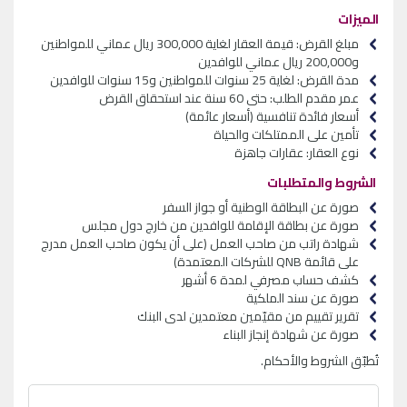
الميزات
مبلغ القرض: قيمة العقار لغاية 300,000 ريال عماني للمواطنين
و200,000 ريال عماني للوافدين
مدة القرض: لغاية 25 سنوات للمواطنين و15 سنوات للوافدين
عمر مقدم الطلب: حتى 60 سنة عند استحقاق القرض
أسعار فائدة تنافسية (أسعار عائمة)
تأمين على الممتلكات والحياة
نوع العقار: عقارات جاهزة
الشروط والمتطلبات
صورة عن البطاقة الوطنية أو جواز السفر
صورة عن بطاقة الإقامة للوافدين من خارج دول مجلس
شهادة راتب من صاحب العمل (على أن يكون صاحب العمل مدرج
على قائمة
QNB
للشركات المعتمدة)
كشف حساب مصرفي لمدة 6 أشهر
صورة عن سند الملكية
تقرير تقييم من مقيّمين معتمدين لدى البنك
صورة عن شهادة إنجاز البناء
تُطبّق الشروط والأحكام.