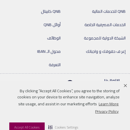
QNB للخدمات المالية
QNB كابيتال
الخدمات المصرفية الخاصة
أوائل QNB
الشبكة الدولية للمجموعة
الوظائف
إعر ف حقوقك و واجباتك
محول الـ IBAN
التعرفة
للإتصال بنا
By clicking “Accept All Cookies”, you agree to the storing of
cookies on your device to enhance site navigation, analyze
site usage, and assist in our marketing efforts
Learn More
Linkedin
Instagram
facebook
twitter
youtube
Privacy Policy
إخلاء المسؤولية
سياسة الخصوصية
خريطة الموقع
للإتصال بنا
Accept All Cookies
Cookies Settings