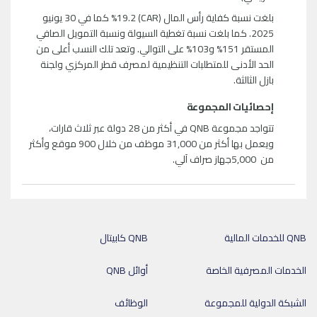
بلغت نسبة كفاية رأس المال (CAR) %19.2 كما في 30 يونيو
2025. كما بلغت نسبة تغطية السيولة ونسبة التمويل الصافي
المستقر 151% و103% على التوالي. وتعد تلك النسب أعلى من
الحد الأدنى للمتطلبات التنظيمية لمصرف قطر المركزي ولجنة
بازل الثالثة.
إحصائيات المجموعة
تتواجد مجموعة QNB في أكثر من 28 دولة عبر ثلاث قارات،
ويعمل بها أكثر من 31,000 موظف من خلال 900 موقع وأكثر
من 5,000جهاز صراف آلي.
QNB للخدمات المالية
QNB كابيتال
الخدمات المصرفية الخاصة
أوائل QNB
الشبكة الدولية للمجموعة
الوظائف