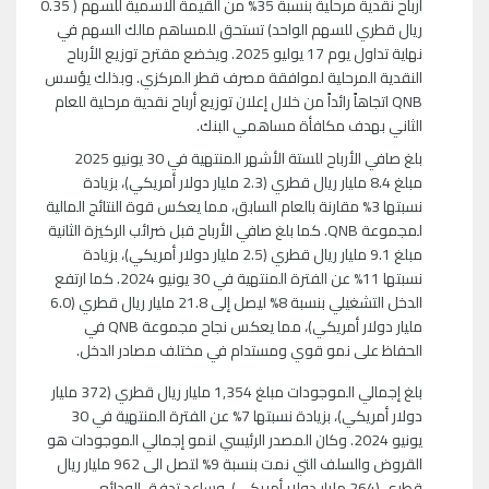
أرباح نقدية مرحلية بنسبة 35% من القيمة الاسمية للسهم ( 0.35
ريال قطري للسهم الواحد) تستحق للمساهم مالك السهم في
نهاية تداول يوم 17 يوليو 2025. ويخضع مقترح توزيع الأرباح
النقدية المرحلية لموافقة مصرف قطر المركزي. وبذلك يؤسس
QNB اتجاهاً رائداً من خلال إعلان توزيع أرباح نقدية مرحلية للعام
الثاني بهدف مكافأة مساهمي البنك.
بلغ صافي الأرباح للستة الأشهر المنتهية في 30 يونيو 2025
مبلغ 8.4 مليار ريال قطري (2.3 مليار دولار أمريكي)، بزيادة
نسبتها 3% مقارنة بالعام السابق، مما يعكس قوة النتائج المالية
لمجموعة QNB. كما بلغ صافي الأرباح قبل ضرائب الركيزة الثانية
مبلغ 9.1 مليار ريال قطري (2.5 مليار دولار أمريكي)، بزيادة
نسبتها 11% عن الفترة المنتهية في 30 يونيو 2024. كما ارتفع
الدخل التشغيلي بنسبة 8% ليصل إلى 21.8 مليار ريال قطري (6.0
مليار دولار أمريكي)، مما يعكس نجاح مجموعة QNB في
الحفاظ على نمو قوي ومستدام في مختلف مصادر الدخل.
بلغ إجمالي الموجودات مبلغ 1,354 مليار ريال قطري (372 مليار
دولار أمريكي)، بزيادة نسبتها 7% عن الفترة المنتهية في 30
يونيو 2024. وكان المصدر الرئيسي لنمو إجمالي الموجودات هو
القروض والسلف التي نمت بنسبة 9% لتصل الى 962 مليار ريال
قطري (264 مليار دولار أمريكي). وساعد تدفق الودائع