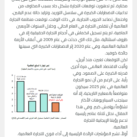
مختارة. ثم تدهورت توقعات التجارة بشكل حاد بسبب المخاوف من
تداعيات الاضطرابات الكبيرة في سلاسل التوريد، وتزايد حالة عدم اليقين،
واحتمال تصاعد الحروب التجارية. في ذلك الوقت، توقعت منظمة التجارة
العالمية أن تتقلص التجارة في العام الحالي. وخلال السنوات الأربعين
الماضية، لم يتم تسجيل انكماش في أحجام التجارة الحقيقية إلا في
ظروف استثنائية، مثل تلك التي حدثت في عام 2009 في أعقاب الأزمة
المالية العالمية، وفي عام 2020 إثر الاضطرابات الكبيرة التي سببتها
جائحة كوفيد.
لكن التوقعات تغيرت منذ أبريل،
وأثبت الاقتصاد العالمي مرة أخرى
قدرته الكبيرة على الصمود. وفي
رأينا، على الرغم من أن نمو التجارة
العالمية في عام 2025 سيكون
متواضعاً بالمعايير التاريخية، إلا أنه
سيتجنب السيناريوهات الأكثر
تشاؤماً بهامش كبير. وفي هذا
المقال، نحلل ثلاثة عناصر رئيسية
تدعم رؤيتنا الإيجابية للتجارة
العالمية.
أولاً، تشير المؤشرات الرائدة الرئيسية إلى أداء قوي للتجارة العالمية.