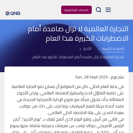
Arama
الخدمات الإلكترونية
التجارة العالمية لا تزال صامدة أمام
الاضطرابات الكبيرة هذا العام
الصفحة الرئيسية
الأخبار
التجارة العالمية لا تزال صامدة أمام الاضطرابات الكبيرة هذا العام
نشر يوم : Sun, 28 Sept 2025
في بداية العام الحالي، كان من المتوقع أن يتسارع نمو التجارة العالمية
على خلفية التفاؤل الحذر واستقرار الاقتصاد العالمي. ولكن الأجواء
المتفائلة بدأت تتحول فجأة مع شروع الإدارة الأميركية الجديدة في
تنفيذ أجندة جريئة لتغيير السياسات، وما ترتب على ذلك من عواقب
بعيدة المدى على بيئة الاقتصاد الكلي العالمي.
في الثاني من أبريل، وهو اليوم الذي أصبح يُعرف بـ "يوم التحرير"، أعلن
الرئيس الأمريكي دونالد ترامب عن تعريفات جمركية شاملة، منها رسوم
بحد أدنى 10% على جميع الواردات، وتعريفات بمعدلات أعلى على بلدان