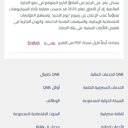
بشكل عام، على الرغم من التباطؤ الكبير المتوقع في نمو التجارة
العالمية، إلا أن الآفاق لعام 2025 قد تحسنت مقارنة بأكثر السيناريوهات
تشاؤماً عقب الإعلان عن رسوم "يوم التحرير". وتساهم المؤشرات
الاقتصادية الإيجابية، والسياسات النقدية الداعمة، والهدن التجارية في
تقليص التأثيرات السلبية على بيئة التجارة.
يمكنك أيضاً تنزيل نسخة PDF من التقرير
عربي
و
English
QNB للخدمات المالية
QNB كابيتال
الخدمات المصرفية الخاصة
أوائل QNB
الشبكة الدولية للمجموعة
الوظائف
ثقافة مصرفية
البحوث الاقتصادية للمجموعة
الأدوات المالية
محول ال IBAN