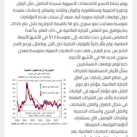
يوفر نشاط التصدير للاقتصادات الآسيوية شديدة التكامل، مثل اليابان
وكوريا الجنوبية وسنغافورة وتايوان وتايلاند وفيتنام، إحصاءات مفيدة
حول توقعات التجارة بصورة آنية. فبعد أن سجلت هذه المؤشرات
متوسط معدلات نمو سنوي بلغ 6% بالقيمة الدولارية خلال عام 2024،
بما يتوافق مع انتعاش التجارة العالمية في ذلك العام، بدأ هذا
المقياس يتسارع، حيث تضاعف إلى متوسط 12% في الأشهر الأربعة
الماضية، ولم يتأثر كثيراً بالتوترات التجارية حتى الآن. وبالمثل، ورغم القدر
الكبير من عدم اليقين، فقد نمت الصادرات الصينية بمتوسط معدل
سنوي قدره 6% في الأشهر الأخيرة.
كما توفر توقعات المستثمرين
بشأن الأرباح المستقبلية للشركات
في قطاع النقل إشارات عن آفاق
التجارة العالمية. مؤشر داو جونز
للنقل هو مؤشر أسهم في الولايات
المتحدة يتألف من الشركات العاملة
في مجال الطيران والنقل بالشاحنات
والنقل البحري والسكك الحديدية
وشركات التوصيل، التي يستشرف
أداؤها التوقعات المرتبطة
بديناميكيات الصادرات العالمية. بعد