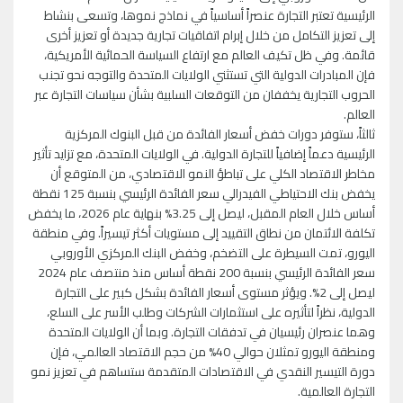
الرئيسية تعتبر التجارة عنصراً أساسياً في نماذج نموها، وتسعى بنشاط
إلى تعزيز التكامل من خلال إبرام اتفاقيات تجارية جديدة أو تعزيز أخرى
قائمة. وفي ظل تكيف العالم مع ارتفاع السياسة الحمائية الأمريكية،
فإن المبادرات الدولية التي تستثني الولايات المتحدة والتوجه نحو تجنب
الحروب التجارية يخففان من التوقعات السلبية بشأن سياسات التجارة عبر
العالم.
ثالثاً، ستوفر دورات خفض أسعار الفائدة من قبل البنوك المركزية
الرئيسية دعماً إضافياً للتجارة الدولية. في الولايات المتحدة، مع تزايد تأثير
مخاطر الاقتصاد الكلي على تباطؤ النمو الاقتصادي، من المتوقع أن
يخفض بنك الاحتياطي الفيدرالي سعر الفائدة الرئيسي بنسبة 125 نقطة
أساس خلال العام المقبل، ليصل إلى 3.25% بنهاية عام 2026، ما يخفض
تكلفة الائتمان من نطاق التقييد إلى مستويات أكثر تيسيراً. وفي منطقة
اليورو، تمت السيطرة على التضخم، وخفض البنك المركزي الأوروبي
سعر الفائدة الرئيسي بنسبة 200 نقطة أساس منذ منتصف عام 2024
ليصل إلى 2%. ويؤثر مستوى أسعار الفائدة بشكل كبير على التجارة
الدولية، نظراً لتأثيره على استثمارات الشركات وطلب الأسر على السلع،
وهما عنصران رئيسيان في تدفقات التجارة. وبما أن الولايات المتحدة
ومنطقة اليورو تمثلان حوالي 40% من حجم الاقتصاد العالمي، فإن
دورة التيسير النقدي في الاقتصادات المتقدمة ستساهم في تعزيز نمو
التجارة العالمية.