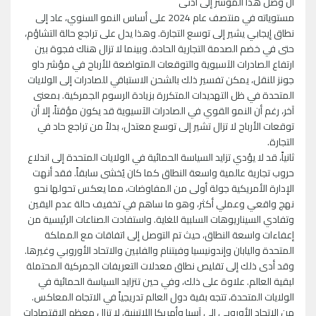
أن وصل هذا المؤشر إلى أدنى
مستوياته في منتصف عام 2024 على أساس النمو السنوي، عاد إلى
نطاق إيجابي يشير إلى توسع التجارة. وهذا يدل على تراجع حالة التشاؤم،
حتى في خضم الصدمة التجارية الحادة. وبينما لا تزال هناك فجوة بين
ارتفاع الصادرات الآسيوية والتوقعات المتواضعة للأرباح في مؤشر داو
جونز للنقل، يمكن تفسير ذلك بالشحن الاستباقي للصادرات إلى الولايات
المتحدة في ظل التهديدات المتكررة بزيادة الرسوم الجمركية. بمعنى
آخر، رغم أن النمو القوي في الصادرات الآسيوية قد يكون مؤقتاً، إلا أن
توقعات الأرباح لا تزال تشير إلى توسع معتدل، بدلاً من تراجع حاد في
التجارة.
ثانياً، قد لا يؤدي تزايد السياسة الحمائية في الولايات المتحدة إلى اندلاع
حروب تجارية عالمية واسعة النطاق كما كان يُخشى سابقاً. فقد أنهت
الإدارة الأمريكية جولة أولى من المفاوضات، مما يعكس تحولها نحو
نهج واقعي وعملي أكثر، وهو ما ساهم في تخفيف حالة عدم اليقين
وتفادي السيناريوهات السلبية للغاية. واستفادت الصناعات الرئيسية من
إعفاءات واسعة النطاق، حيث تم التوصل إلى اتفاقات مع المملكة
المتحدة واليابان وإندونيسيا وفيتنام والفلبين والاتحاد الأوروبي وغيرها.
وقد أدى ذلك إلى تقليص نطاق معدلات التعريفات الجمركية المحتملة
لبقية العالم. علاوة على ذلك، وفي حين تتزايد السياسة الحمائية في
الولايات المتحدة، تتجه بقية دول العالم تدريجياً في الاتجاه المعاكس.
من الاتحاد الأوروبي إلى آسيا وأمريكا اللاتينية، لا تزال معظم الاقتصادات