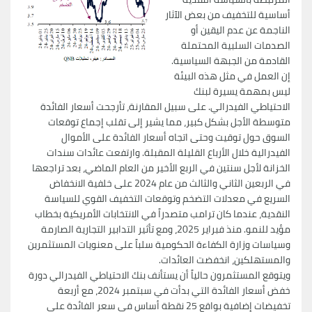
أساسية للتخفيف من بعض الآثار
الناجمة عن عدم اليقين أو
الصدمات السلبية المحتملة
القادمة من الجبهة السياسية.
إن العمل في مثل هذه البيئة
ليس بمهمة يسيرة لبنك
الاحتياطي الفيدرالي. على سبيل المقارنة، تأرجحت أسعار الفائدة
متوسطة الأجل بشكل كبير، مما يشير إلى تقلب إجماع توقعات
السوق حول توقيت وحتى اتجاه أسعار الفائدة على الأموال
الفيدرالية خلال الأرباع القليلة المقبلة. وارتفعت عائدات سندات
الخزانة لأجل سنتين في الربع الأخير من العام الماضي، بعد تراجعها
في الربعين الثاني والثالث من عام 2024 على خلفية الانخفاض
السريع في معدلات التضخم وتوقعات التخفيف القوي للسياسة
النقدية، عندما كان ترامب متصدراً في الانتخابات الأمريكية بخطاب
مؤيد للنمو. منذ فبراير 2025، ومع تأثير التدابير التجارية الصارمة
وسياسات وزارة الكفاءة الحكومية سلباً على معنويات المستثمرين
والمستهلكين، انخفضت العائدات.
ويتوقع المستثمرون حالياً أن يستأنف بنك الاحتياطي الفيدرالي دورة
خفض أسعار الفائدة التي بدأت في سبتمبر 2024، مع أربعة
تخفيضات إضافية بواقع 25 نقطة أساس في سعر الفائدة على