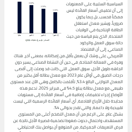
السياسية السلبية على المعنويات
إلى أن تخفيض أسعار الفائدة ليس
ممكناً فحسب، بل ربما يكون
ضرورياً. ويشير معدل استغلال
الطاقة الإنتاجية في الولايات
المتحدة، الذي يتم قياسه من حيث
حالة سوق العمل والركود
الصناعي، إلى أن الاقتصاد
الأمريكي على وشك أن يعمل بأقل من إمكاناته. بمعنى آخر، هناك
وفرة في العمالة المتاحة، في حين أن النشاط الصناعي يسير دون
اتجاهه طويل الأجل. سوق العمل، التي كانت قد وصلت إلى أقصى
درجات الضيق في أوائل عام 2023 مع معدل بطالة أقل بكثير من
المعدل التوازني البالغ 3.4%، تأقلمت بالكامل وهي الآن عند مستوى
طبيعي مع معدل بطالة يبلغ 4.5% في فبراير 2025. تدعم هذه
الأوضاع إجراء تخفيضات إضافية في أسعار الفائدة إلى مستويات
محايدة خلال الأرباع القادمة، أي أسعار الفائدة الرسمية التي ليست
تقييدية ولا داعمة، والتي تقدر بحوالي 4%.
بشكل عام، على الرغم من أن معدل التضخم أعلى من المستوى
المستهدف واحتمال حدوث ضغوط تضخمية قصيرة الأجل ناتجة عن
فرض التعريفات الجمركية، من المتوقع أن يواصل بنك الاحتياطي