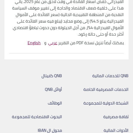
الفيدرالي خفض أسعار الفائدة في وقت لاحق من عام 2025. يأتي
هذا على خلفية ضعف الاقتصاد والحاجة إلى تغيير موقف السياسة
النقدية من المنطقة التقييدية الحالية (سعر الفائدة على الأموال
الفيدرالية يبلغ 4.5%) إلى وضع محايد (يبلغ فيه سعر الفائدة على
الأموال الفيدرالية 4%)، من أجل الحيلولة دون حدوث تباطؤ اقتصادي
أكثر حدة أو حتى حالة ركود.
يمكنك أيضاً تنزيل نسخة PDF من التقرير
عربي
و
English
QNB للخدمات المالية
QNB كابيتال
الخدمات المصرفية الخاصة
أوائل QNB
الشبكة الدولية للمجموعة
الوظائف
ثقافة مصرفية
البحوث الاقتصادية للمجموعة
الأدوات المالية
محول ال IBAN