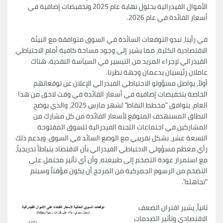
الأموال الفيدرالية بحلول نهاية عام 2025 وتخفيضات إضافية في
أسعار الفائدة في عام 2026.
في رأينا، تبدو التوقعات السائدة في السوق متوافقة مع البيئة
الاقتصادية الكلية، مما يشير إلى وجود مساحة كافية أمام الاحتياطي
الفيدرالي لإجراء المزيد من التيسير في السياسة النقدية. هناك
عاملان رئيسيان يدعمان وجهة نظرنا.
أولاً، يواصل مسؤولو الاحتياطي الفيدرالي الإعلان عن توقعاتهم
الخاصة بتخفيضات إضافية في أسعار الفائدة في وقت لاحق من هذا
العام. يتوافق "مخطط النقاط" لشهر مارس 2025، والذي يوضح
النطاق المستهدف المتوقع لأسعار الفائدة من كل مشارك من
المشاركين في اجتماعات اللجنة الفيدرالية للسوق المفتوحة
التسعة عشر، بشكل تقريبي مع الوضع السائد في السوق. ويدعم ذلك
رأي معظم مسؤولي الاحتياطي الفيدرالي بأن الاقتصاد يتباطأ تدريجياً،
مع استمرار عودة التضخم إلى طبيعته، وأن أي تأثير محتمل على
التضخم من الرسوم الجمركية من المرجح أن يكون مؤقتاً وسيتم
"تجاهله".
ثانياً، يشير اقتران الضعف
الاقتصادي وتأثير الصدمات