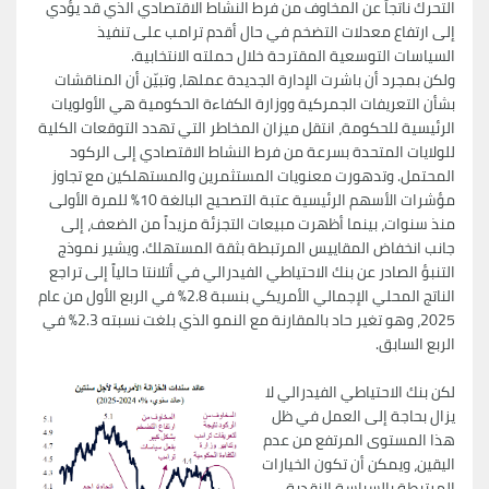
التحرك ناتجاً عن المخاوف من فرط النشاط الاقتصادي الذي قد يؤدي
إلى ارتفاع معدلات التضخم في حال أقدم ترامب على تنفيذ
السياسات التوسعية المقترحة خلال حملته الانتخابية.
ولكن بمجرد أن باشرت الإدارة الجديدة عملها، وتبيّن أن المناقشات
بشأن التعريفات الجمركية ووزارة الكفاءة الحكومية هي الأولويات
الرئيسية للحكومة، انتقل ميزان المخاطر التي تهدد التوقعات الكلية
للولايات المتحدة بسرعة من فرط النشاط الاقتصادي إلى الركود
المحتمل. وتدهورت معنويات المستثمرين والمستهلكين مع تجاوز
مؤشرات الأسهم الرئيسية عتبة التصحيح البالغة 10% للمرة الأولى
منذ سنوات، بينما أظهرت مبيعات التجزئة مزيداً من الضعف، إلى
جانب انخفاض المقاييس المرتبطة بثقة المستهلك. ويشير نموذج
التنبؤ الصادر عن بنك الاحتياطي الفيدرالي في أتلانتا حالياً إلى تراجع
الناتج المحلي الإجمالي الأمريكي بنسبة 2.8% في الربع الأول من عام
2025، وهو تغير حاد بالمقارنة مع النمو الذي بلغت نسبته 2.3% في
الربع السابق.
لكن بنك الاحتياطي الفيدرالي لا
يزال بحاجة إلى العمل في ظل
هذا المستوى المرتفع من عدم
اليقين، ويمكن أن تكون الخيارات
المرتبطة بالسياسة النقدية