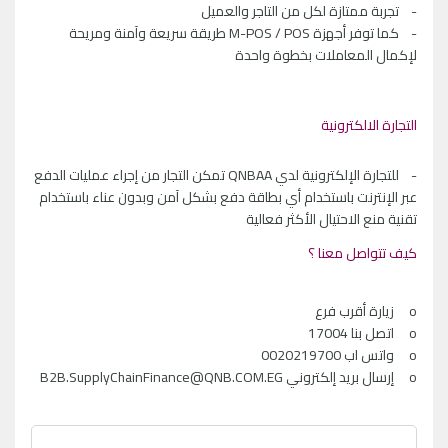
- تجربة ممتازة لكل من التاجر والعميل
- كما توفر أجهزة M-POS / POS طريقة سريعة وآمنة ومريحة
لإكمال المعاملات بخطوة واحدة
التجارة الالكترونية
- للتجارة الإلكترونية لدي QNBAA تمكن التجار من إجراء عمليات الدفع
عبر الإنترنت باستخدام أي بطاقة دفع بشكل آمن وبدون عناء باستخدام
تقنية منع الاحتيال الأكثر فعالية
كيف تتواصل معنا ؟
o زيارة أقرب فرع
o اتصل بنا 17004
o واتس اب 0020219700
o إرسال بريد إلكتروني
B2B.SupplyChainFinance@QNB.COM.EG