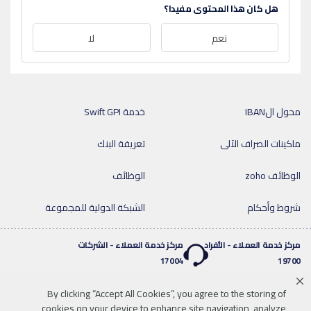
هل كان هذا المحتوى مفيدا؟
نعم
لا
محول الIBAN
خدمة Swift GPI
ماكينات الصراف الآلى
تعريفة البنك
الوظائف zoho
الوظائف
شروط وأحكام
الشبكة الدولية للمجموعة
مركز خدمة العملاء - الأفراد
مركز خدمة العملاء - الشركات
17004
19700
By clicking “Accept All Cookies”, you agree to the storing of
خدمة واتساب المصرفية
cookies on your device to enhance site navigation, analyze
twitter
youtube