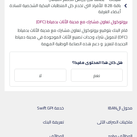
باقة B2B للأفراد التي تخدم كل المتطلبات البنكية الشخصية للسادة
أعضاء الغرفة
بروتوكول تعاون مشترك مع مدينة الأثاث بدمياط (DFC)
قام البنك بتوقيع بروتوكول تعاون مشترك مع مدينة الأثاث بدمياط
(DFC) لتمويل شراء وحدات تصنيع الأثاث الموجودة في مدينة دمياط
الجديدة لتعزيز و دعم هذه الصناعة الوطنية المهمة
هل كان هذا المحتوى مفيدا؟
نعم
لا
محول الIBAN
خدمة Swift GPI
ماكينات الصراف الآلى
تعريفة البنك
الوظائف zoho
الوظائف