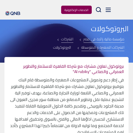
Arama
الخدمات الإلكترونية
البروتوكولات
مؤسسة مالية رائدة فى مصر
الشركات
الشركات الصغيرة و المتوسطة
البروتوكولات
بروتوكول تعاون مشترك مع شركة القاهرة للاستثمار والتطوير
العمراني والصناعي "Al rubiky"
في إطار دعم وتمويل المشروعات الصغيرة والمتوسطة قام البنك
بتوقيع بروتوكول تعاون مشترك مع شركة القاهرة للاستثمار والتطوير
العمراني والصناعي التابعة لوزارة التجارة والصناعة، بهدف توفير الية
لتشجيع عملية نقل وتطوير المصانع من منطقة سور مجرى العيون الى
مدينة الجلود بالروبيكى وتقديم كافة الحلول التمويلية القابلة لتنفيذ
تلك المشروعات وتمكينها من الحصول على الخدمات والدعم
الاستشاري لتحسين اداؤها المالي والفني بالسوق وتحقيق اهدافها
لخدمة المجتمع وما توليه الدولة من اهتماماً كبيرا لهذا المشروع كأحد
اهم المشروعات الاستراتيجية