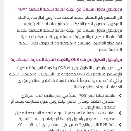
بروتوكول تعاون مشترك مع الهيئة العامة للتنمية الصناعية " IDA"
لان التصنيع هو المفتاح لتنمية اقتصاد بلدنا؛ وفي إطار مبادرة البنك
المركزي المصري لدعم الشركات والمشروعات ام البنك بتوقيع
بروتوكول تعاون مشترك مع الهيئة العامة للتنمية الصناعية لتقديم
الخدمات المصرفية والتمويلية للمستثمرين بالمجمعات الصناعية
بمحافظة القاهرة، بورسعيد والمنوفية وذلك بهدف تعزيز التنمية
الصناعية بمصر
بروتوكول التعاون بين بنك QNB والغرفة التجارية المصرية بالإسكندرية
في إطار بروتوكول التعاون بين بنك QNB والغرفة التجارية المصرية
بالإسكندرية، يقدم بنك QNB مجموعة من التسهيلات والمنتجات البنكية
والتي تم تصميمها خصيصاً لأعضاء الغرفة كالتجار والصناع ومؤدي
الخدمات لتلبية احتياجاتهم كالتالي:
ماكينة نقاط البيع (POS) مجاناً في إطار مبادرة البنك المركزي
المصري الخاصة بوسائل الدفع الإلكتروني بدون مصاريف تركيب أو
صيانة وبأيسر الإجراءات
باقات B2B التمويلية التي توفر السيولة النقدية السريعة لتمويل
مدفوعات الموردين بأسهل وأبسط الإجراءات وأسعار تنافسية
باقة B2B للتجار والتي تتضمن على حساب جاري ذو عائد – دفتر
شيكات – بطاقة فيزا بيزنس للخصم المباشر.