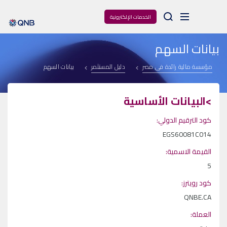
Arama
الخدمات الإلكترونية
بيانات السهم
مؤسسة مالية رائدة فى مصر
دليل المستثمر
بيانات السهم
>البيانات الأساسية
كود الترقيم الدولي:
EGS60081C014
القيمة الاسمية:
5
كود رويترز:
QNBE.CA
العملة: