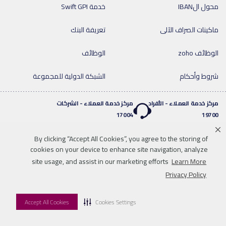
محول الIBAN
خدمة Swift GPI
ماكينات الصراف الآلى
تعريفة البنك
الوظائف zoho
الوظائف
شروط وأحكام
الشبكة الدولية للمجموعة
مركز خدمة العملاء - الأفراد
مركز خدمة العملاء - الشركات
17004
19700
By clicking “Accept All Cookies”, you agree to the storing of
خدمة واتساب المصرفية
cookies on your device to enhance site navigation, analyze
twitter
youtube
0020219700
site usage, and assist in our marketing efforts
Learn More
إخلاء المسؤولية
خريطة الموقع
للاتصال بنا
Privacy Policy
موافقات البنك المركزي & الروابط
المواد والشروط القانونية
Accept All Cookies
Cookies Settings
© 2026 QNB