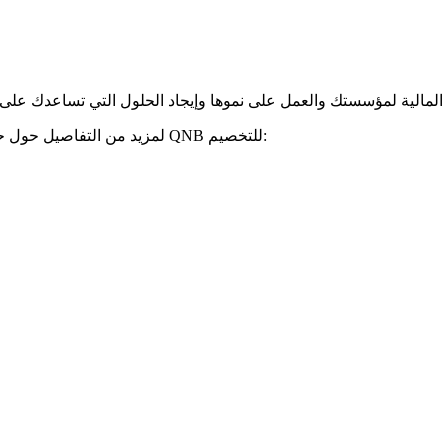
لمزيد من التفاصيل حول حلول التخصيم لدينا، يرجى الاتصال بمدير العلاقات الخاص بك أو شركة QNB للتخصيم: