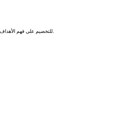
سيعمل معك متخصصو شركة QNB للتخصيم على فهم الأهداف المالية لمؤسستك والعمل على نموها وإيجاد الحلول التي تساعدك على تنمية أعمالك بشكل أكثر كفاءة.